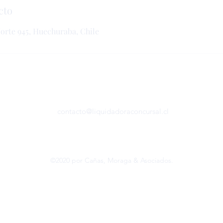
cto
Norte 945, Huechuraba, Chile
contacto@liquidadoraconcursal.cl
©2020 por Cañas, Moraga & Asociados.