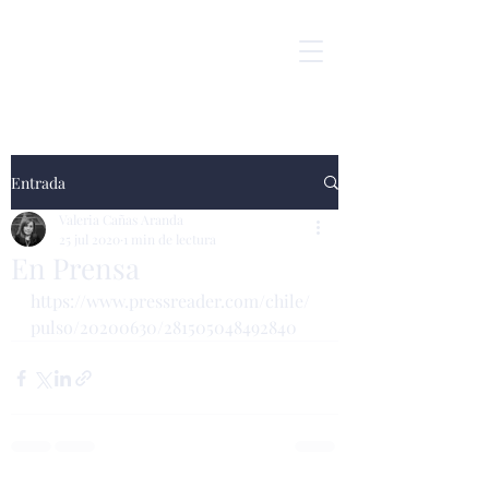
Entrada
Valeria Cañas Aranda
25 jul 2020
1 min de lectura
En Prensa
https://www.pressreader.com/chile/
pulso/20200630/281505048492840