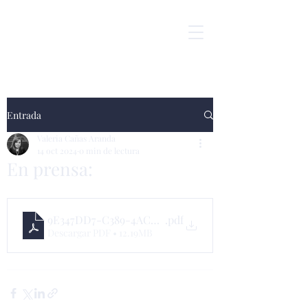
Entrada
Valeria Cañas Aranda
14 oct 2024
0 min de lectura
En prensa:
9E347DD7-C389-4ACD-AD73-528FFCABDB1E
.pdf
Descargar PDF • 12.19MB